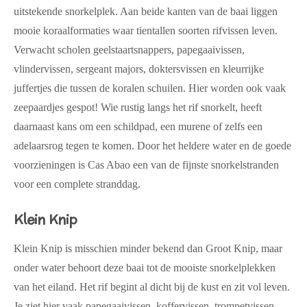
uitstekende snorkelplek. Aan beide kanten van de baai liggen
mooie koraalformaties waar tientallen soorten rifvissen leven.
Verwacht scholen geelstaartsnappers, papegaaivissen,
vlindervissen, sergeant majors, doktersvissen en kleurrijke
juffertjes die tussen de koralen schuilen. Hier worden ook vaak
zeepaardjes gespot! Wie rustig langs het rif snorkelt, heeft
daarnaast kans om een schildpad, een murene of zelfs een
adelaarsrog tegen te komen. Door het heldere water en de goede
voorzieningen is Cas Abao een van de fijnste snorkelstranden
voor een complete stranddag.
Klein Knip
Klein Knip is misschien minder bekend dan Groot Knip, maar
onder water behoort deze baai tot de mooiste snorkelplekken
van het eiland. Het rif begint al dicht bij de kust en zit vol leven.
Je ziet hier vaak papegaaivissen, koffervissen, trompetvissen,