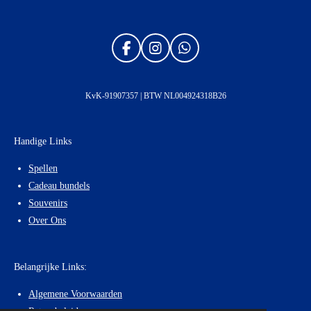
F
I
W
a
n
h
c
s
a
e
t
t
KvK-91907357 | BTW NL004924318B26
b
a
s
o
g
A
o
r
p
Handige Links
k
a
p
m
Spellen
Cadeau bundels
Souvenirs
Over Ons
Belangrijke Links:
Algemene Voorwaarden