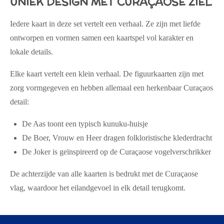
UNIEK DESIGN MET CURAÇAOSE ZIEL
Iedere kaart in deze set vertelt een verhaal. Ze zijn met liefde
ontworpen en vormen samen een
kaartspel vol karakter en
lokale details
.
Elke kaart vertelt een klein verhaal. De figuurkaarten zijn met
zorg vormgegeven en hebben allemaal een herkenbaar Curaçaos
detail:
De
Aas
toont een typisch kunuku-huisje
De
Boer, Vrouw en Heer
dragen folkloristische klederdracht
De
Joker
is geïnspireerd op de Curaçaose vogelverschrikker
De
achterzijde van alle kaarten is bedrukt met de Curaçaose
vlag
, waardoor het eilandgevoel in elk detail terugkomt.