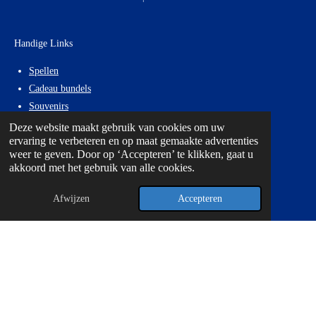
b
a
s
o
g
A
o
r
p
Handige Links
k
a
p
m
Spellen
Cadeau bundels
Souvenirs
Over Ons
Deze website maakt gebruik van cookies om uw
ervaring te verbeteren en op maat gemaakte advertenties
weer te geven. Door op ‘Accepteren’ te klikken, gaat u
akkoord met het gebruik van alle cookies.
Belangrijke Links:
Afwijzen
Accepteren
Algemene Voorwaarden
Retourbeleid
Privacybeleid
Verkooppunten Curaçao
© 2026 Curacao Specialist | Kuona Designs®