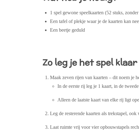
1 spel
gewone speelkaarten
(52 stuks, zonder
Een tafel of plekje waar je de kaarten kan ne
Een beetje geduld
Zo leg je het spel klaar
Maak
zeven rijen
van kaarten – dit noem je he
In de eerste rij leg je
1 kaart
, in de tweed
Alleen de laatste
kaart
van elke rij ligt
op
Leg de resterende kaarten als
trekstapel, ook
Laat ruimte vrij voor vier
opbouwstapels
rech