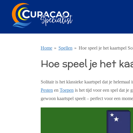
Ga
direct
naar
de
hoofdinhoud
Home
»
Spellen
»
Hoe speel je het kaartspel Sol
Hoe speel je het ka
Solitair is het klassieke kaartspel dat je helemaa
Pesten
en
Toepen
is het tijd voor een spel dat je
gewoon kaartspel speelt – perfect voor een momen