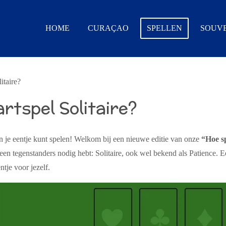
HOME
CURAÇAO
SPELLEN
SOUVE
itaire?
artspel Solitaire?
l in je eentje kunt spelen! Welkom bij een nieuwe editie van onze
“Hoe s
 geen tegenstanders nodig hebt:
Solitaire
, ook wel bekend als
Patience
. E
tje voor jezelf.