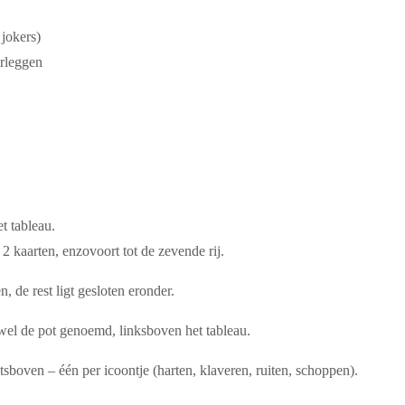
 jokers)
erleggen
t tableau.
e
2 kaarten
, enzovoort tot de zevende rij.
en
, de rest ligt gesloten eronder.
 wel de pot genoemd,
linksboven het tableau.
tsboven – één per icoontje (harten, klaveren, ruiten, schoppen).