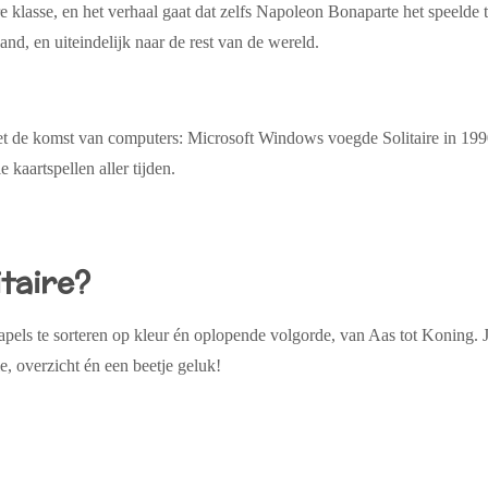
 klasse, en het verhaal gaat dat zelfs
Napoleon Bonaparte
het speelde t
and, en uiteindelijk naar de rest van de wereld.
t de komst van computers:
Microsoft Windows
voegde Solitaire in 1990
 kaartspellen aller tijden.
itaire?
stapels te sorteren op kleur én oplopende volgorde
, van Aas tot Koning. 
ie, overzicht én een beetje geluk!