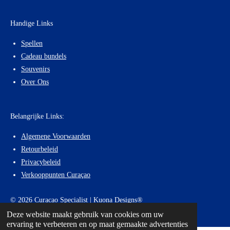
o
g
A
o
r
p
Handige Links
k
a
p
m
Spellen
Cadeau bundels
Souvenirs
Over Ons
Belangrijke Links:
Algemene Voorwaarden
Retourbeleid
Privacybeleid
Verkooppunten Curaçao
© 2026 Curacao Specialist | Kuona Designs®
Deze website maakt gebruik van cookies om uw
ervaring te verbeteren en op maat gemaakte advertenties