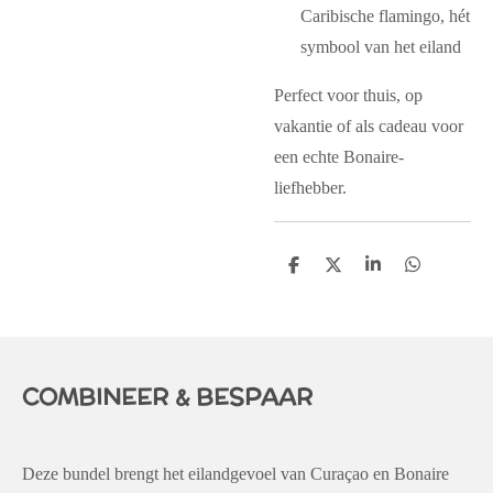
Caribische flamingo, hét
symbool van het eiland
Perfect voor thuis, op
vakantie of als cadeau voor
een echte Bonaire-
liefhebber.
D
D
S
D
e
e
h
e
l
e
a
l
e
l
r
e
n
e
n
COMBINEER & BESPAAR
Deze bundel brengt het eilandgevoel van Curaçao en Bonaire