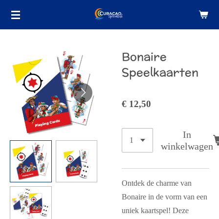
Ga
direct
naar
de
Bonaire
hoofdinhoud
Speelkaarten
€ 12,50
In
winkelwagen
Ontdek de charme van
Bonaire in de vorm van een
uniek kaartspel! Deze