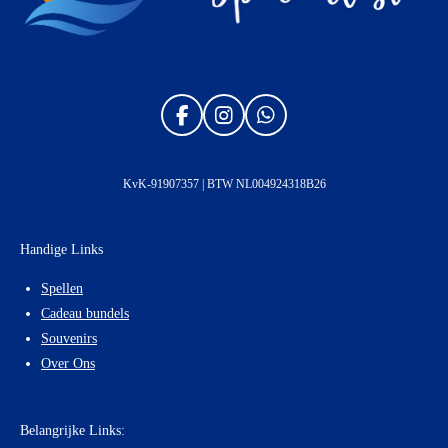
F
I
W
a
n
h
c
s
a
e
t
t
KvK-91907357 | BTW NL004924318B26
b
a
s
o
g
A
o
r
p
Handige Links
k
a
p
m
Spellen
Cadeau bundels
Souvenirs
Over Ons
Belangrijke Links: