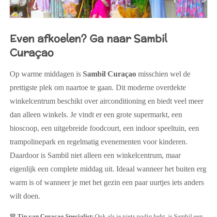
Even afkoelen? Ga naar Sambil
Curaçao
Op warme middagen is
Sambil Curaçao
misschien wel de
prettigste plek om naartoe te gaan. Dit moderne overdekte
winkelcentrum beschikt over airconditioning en biedt veel meer
dan alleen winkels. Je vindt er een grote supermarkt, een
bioscoop, een uitgebreide foodcourt, een indoor speeltuin, een
trampolinepark en regelmatig evenementen voor kinderen.
Daardoor is Sambil niet alleen een winkelcentrum, maar
eigenlijk een complete middag uit. Ideaal wanneer het buiten erg
warm is of wanneer je met het gezin een paar uurtjes iets anders
wilt doen.
💙
Tip van Curaçao Specialist:
Ook als je niets nodig hebt, is Sambil een