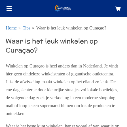
Ga
direct
naar
Home
»
Tips
»
Waar is het leuk winkelen op Curaçao?
de
hoofdinhoud
Waar is het leuk winkelen op
Curaçao?
Winkelen op Curaçao is heel anders dan in Nederland. Je vindt
hier geen eindeloze winkelstraten of gigantische outletcentra.
Juist de afwisseling maakt winkelen op het eiland zo leuk. De
ene dag slenter je door kleurrijke straatjes vol lokale boetiekjes,
de volgende dag zoek je verkoeling in een moderne shopping
mall of loop je een supermarkt binnen om lokale producten te
ontdekken.
Waar je het beste kunt winkelen, hangt vooral af van waar je op