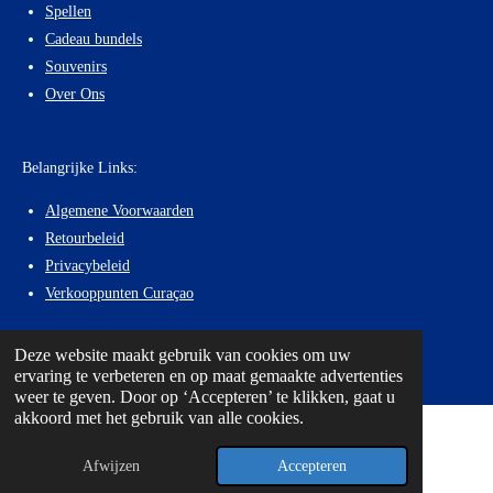
Spellen
Cadeau bundels
Souvenirs
Over Ons
Belangrijke Links:
Algemene Voorwaarden
Retourbeleid
Privacybeleid
Verkooppunten Curaçao
© 2026 Curacao Specialist | Kuona Designs®
Deze website maakt gebruik van cookies om uw
ervaring te verbeteren en op maat gemaakte advertenties
weer te geven. Door op ‘Accepteren’ te klikken, gaat u
akkoord met het gebruik van alle cookies.
Afwijzen
Accepteren