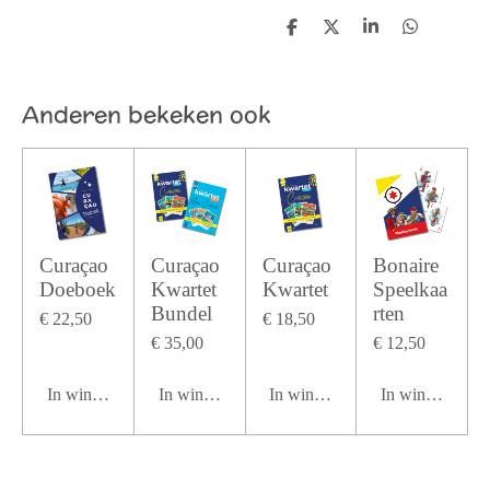
D
D
S
D
e
e
h
e
l
e
a
l
e
l
r
e
n
e
n
Anderen bekeken ook
Curaçao
Curaçao
Curaçao
Bonaire
Doeboek
Kwartet
Kwartet
Speelkaa
Bundel
rten
€ 22,50
€ 18,50
€ 35,00
€ 12,50
In winkelwagen
In winkelwagen
In winkelwagen
In winkelwage