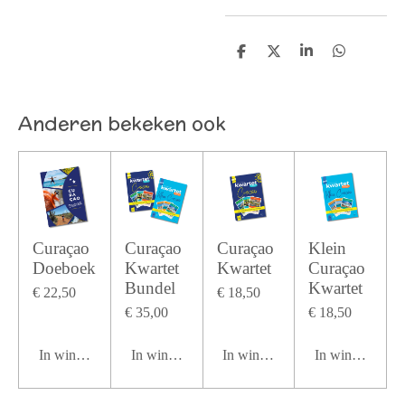
D
D
S
D
e
e
h
e
l
e
a
l
e
l
r
e
n
e
n
Anderen bekeken ook
Curaçao
Curaçao
Curaçao
Klein
Doeboek
Kwartet
Kwartet
Curaçao
Bundel
Kwartet
€ 22,50
€ 18,50
€ 35,00
€ 18,50
In winkelwagen
In winkelwagen
In winkelwagen
In winkelwage