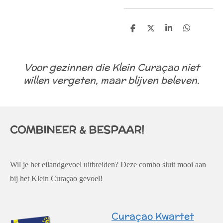
D
D
S
D
e
e
h
e
l
e
a
l
e
l
r
e
n
e
n
Voor gezinnen die Klein Curaçao niet
willen vergeten, maar blijven beleven.
COMBINEER & BESPAAR!
Wil je het eilandgevoel uitbreiden? Deze combo sluit mooi aan
bij het Klein Curaçao gevoel!
Curaçao Kwartet