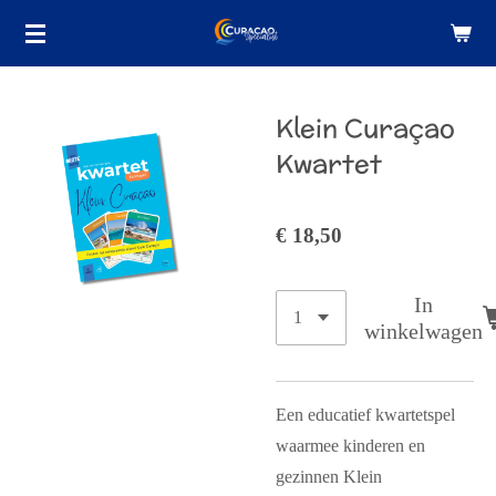
Ga
direct
naar
de
Klein Curaçao
hoofdinhoud
Kwartet
€ 18,50
In
winkelwagen
Een educatief kwartetspel
waarmee kinderen en
gezinnen
Klein