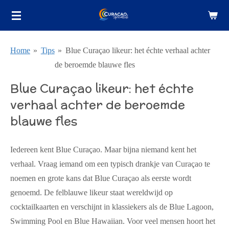
Ga
direct
naar
Home
»
Tips
»
Blue Curaçao likeur: het échte verhaal achter
de
de beroemde blauwe fles
hoofdinhoud
Blue Curaçao likeur: het échte
verhaal achter de beroemde
blauwe fles
Iedereen kent Blue Curaçao. Maar bijna niemand kent het
verhaal.
Vraag iemand om een typisch drankje van Curaçao te
noemen en grote kans dat Blue Curaçao als eerste wordt
genoemd. De felblauwe likeur staat wereldwijd op
cocktailkaarten en verschijnt in klassiekers als de Blue Lagoon,
Swimming Pool en Blue Hawaiian. Voor veel mensen hoort het