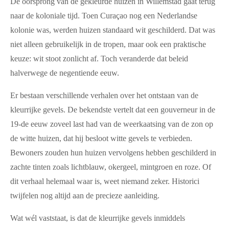
De oorsprong van de gekleurde huizen in Willemstad gaat terug
naar de koloniale tijd. Toen Curaçao nog een Nederlandse
kolonie was, werden huizen standaard wit geschilderd. Dat was
niet alleen gebruikelijk in de tropen, maar ook een praktische
keuze: wit stoot zonlicht af. Toch veranderde dat beleid
halverwege de negentiende eeuw.
Er bestaan verschillende verhalen over het ontstaan van de
kleurrijke gevels. De bekendste vertelt dat een gouverneur in de
19-de eeuw zoveel last had van de weerkaatsing van de zon op
de witte huizen, dat hij besloot witte gevels te verbieden.
Bewoners zouden hun huizen vervolgens hebben geschilderd in
zachte tinten zoals lichtblauw, okergeel, mintgroen en roze. Of
dit verhaal helemaal waar is, weet niemand zeker. Historici
twijfelen nog altijd aan de precieze aanleiding.
Wat wél vaststaat, is dat de kleurrijke gevels inmiddels