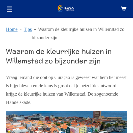
Ga
direct
naar
Home
»
Tips
»
Waarom de kleurrijke huizen in Willemstad zo
de
bijzonder zijn
hoofdinhoud
Waarom de kleurrijke huizen in
Willemstad zo bijzonder zijn
Vraag iemand die ooit op Curaçao is geweest wat hem het meest
is bijgebleven en de kans is groot dat je hetzelfde antwoord
krijgt: de kleurrijke huizen van Willemstad. De zogenoemde
Handelskade.