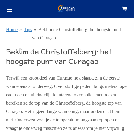
Ga
direct
naar
Home
»
Tips
»
Beklim de Christoffelberg: het hoogste punt
de
van Curaçao
hoofdinhoud
Beklim de Christoffelberg: het
hoogste punt van Curaçao
Terwijl een groot deel van Curaçao nog slaapt, zijn de eerste
wandelaars al onderweg. Over stoffige paden, langs metershoge
cactussen en uiteindelijk klauterend over kalkstenen rotsen
bereiken ze de top van de Christoffelberg, de hoogste top van
Curaçao. Het is geen lange wandeling, maar onderschat hem
niet. Onderweg voel je de temperatuur langzaam oplopen en
vraagt je onderweg misschien zelfs af waarom je hier vrijwillig