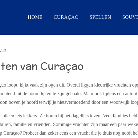
HOME
CURAÇAO
SPELLEN
SOUVE
çao
hten van Curaçao
ao loopt, kijkt vaak zijn ogen uit. Overal liggen kleurrijke vruchten o
chtend uit de boom lijken te zijn gehaald. Maar ook tijdens een autori
oon boven je hoofd terwijl je nietsvermoedend door een woonwijk loop
 alleen iets lekkers. Ze horen bij het dagelijks leven. Veel families 
t buren, familie en vrienden. Sommige vruchten zijn maar een paar weke
p Curaçao? Probeer dan zeker eens een vrucht die je thuis nog nooit he