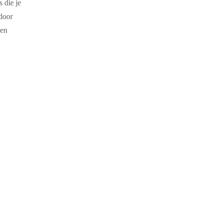
 die je
 door
een