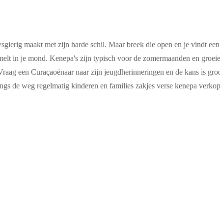
wsgierig maakt met zijn harde schil. Maar breek die open en je vindt een
 smelt in je mond. Kenepa's zijn typisch voor de zomermaanden en groei
aag een Curaçaoënaar naar zijn jeugdherinneringen en de kans is groo
langs de weg regelmatig kinderen en families zakjes verse kenepa verko