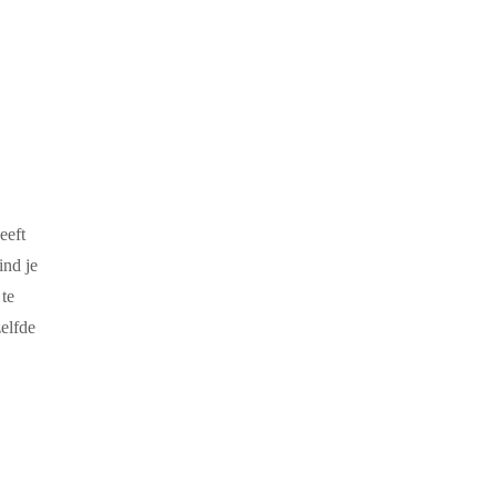
eeft
ind je
 te
elfde