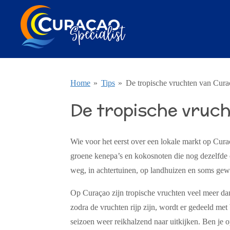
Ga
direct
naar
de
hoofdinhoud
Home
»
Tips
»
De tropische vruchten van Cura
De tropische vruc
Wie voor het eerst over een lokale markt op Curaç
groene kenepa’s en kokosnoten die nog dezelfde o
weg, in achtertuinen, op landhuizen en soms gew
Op Curaçao zijn tropische vruchten veel meer dan
zodra de vruchten rijp zijn, wordt er gedeeld me
seizoen weer reikhalzend naar uitkijken. Ben je o