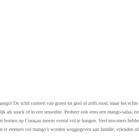
ango! De schil varieert van groen tot geel of zelfs rood, maar het echt
rlijk als snack of in een smoothie. Probeer ook eens een mango-salsa, ee
de bomen op Curaçao ineens overal vol te hangen. Veel inwoners hebb
at er emmers vol mango’s worden weggegeven aan familie, vrienden of