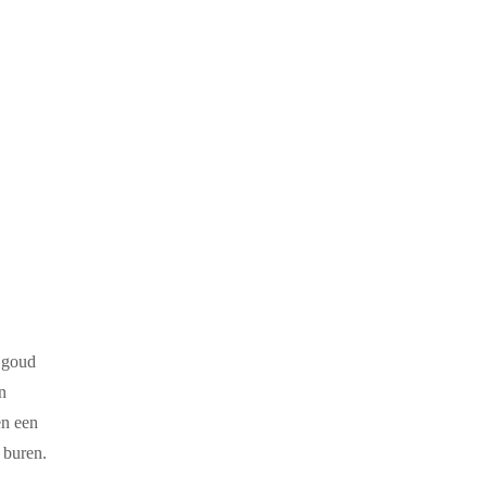
e goud
n
en een
 buren.