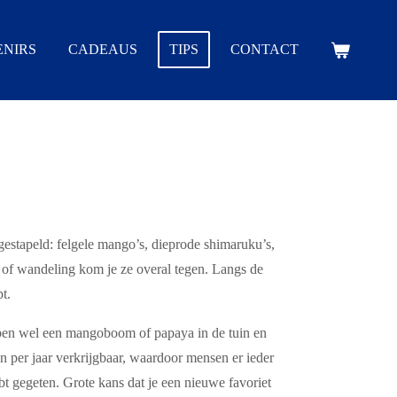
NIRS
CADEAUS
TIPS
CONTACT
pgestapeld: felgele mango’s, dieprode shimaruku’s,
t of wandeling kom je ze overal tegen. Langs de
t.
hebben wel een mangoboom of papaya in de tuin en
n per jaar verkrijgbaar, waardoor mensen er ieder
bt gegeten. Grote kans dat je een nieuwe favoriet