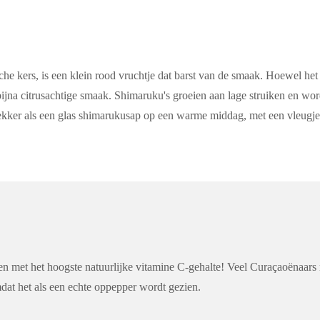
e kers, is een klein rood vruchtje dat barst van de smaak. Hoewel het l
 bijna citrusachtige smaak. Shimaruku's groeien aan lage struiken en wo
o lekker als een glas shimarukusap op een warme middag, met een vleugje
n met het hoogste natuurlijke vitamine C-gehalte! Veel Curaçaoënaars 
mdat het als een echte oppepper wordt gezien.