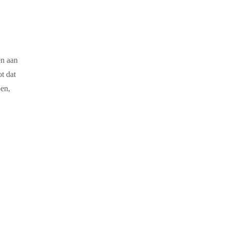
en aan
t dat
pen,