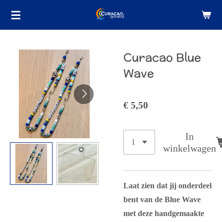
Ga
direct
naar
de
Curacao Blue
hoofdinhoud
Wave
€ 5,50
In
winkelwagen
Laat zien dat jij onderdeel
bent van de Blue Wave
met deze handgemaakte