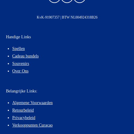
a
n
h
c
s
a
e
t
t
KvK-91907357 | BTW NL004924318B26
b
a
s
o
g
A
o
r
p
Handige Links
k
a
p
m
Spellen
Cadeau bundels
Souvenirs
Over Ons
Belangrijke Links:
Algemene Voorwaarden
Retourbeleid
Privacybeleid
Verkooppunten Curaçao