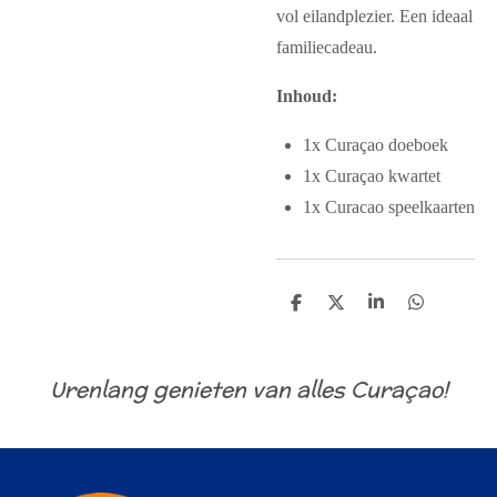
vol eilandplezier. Een ideaal
familiecadeau.
Inhoud:
1x Curaçao doeboek
1x Curaçao kwartet
1x Curacao speelkaarten
D
D
S
D
e
e
h
e
l
e
a
l
e
l
r
e
n
e
n
Urenlang genieten van alles Curaçao!