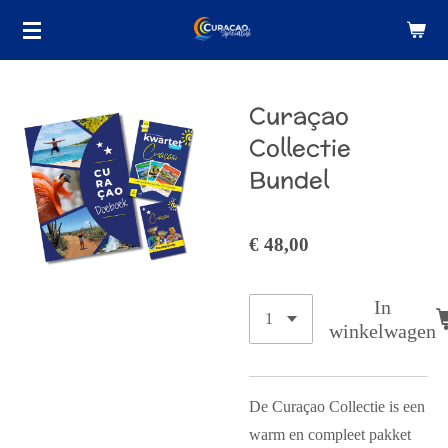
Ga
direct
naar
de
Curaçao
hoofdinhoud
Collectie
Bundel
€ 48,00
In
winkelwagen
De
Curaçao Collectie
is een
warm en compleet pakket