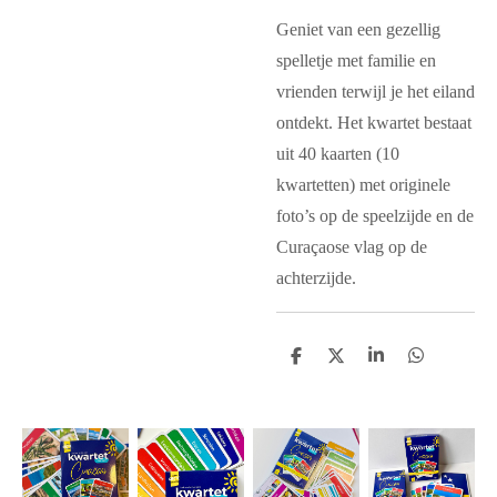
Geniet van een gezellig
spelletje met familie en
vrienden terwijl je het eiland
ontdekt. Het kwartet bestaat
uit 40 kaarten (10
kwartetten) met originele
foto’s op de speelzijde en de
Curaçaose vlag op de
achterzijde.
D
D
S
D
e
e
h
e
l
e
a
l
e
l
r
e
n
e
n