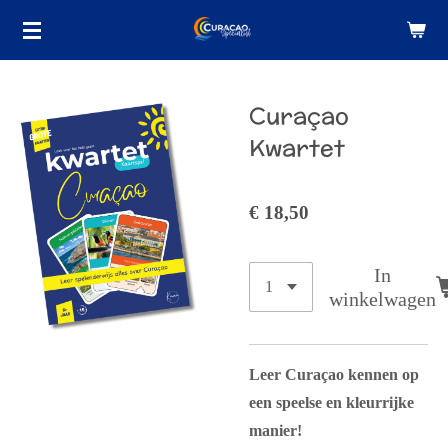
Ga
direct
naar
de
Curaçao
hoofdinhoud
Kwartet
€ 18,50
In
winkelwagen
Leer Curaçao kennen op
een speelse en kleurrijke
manier!