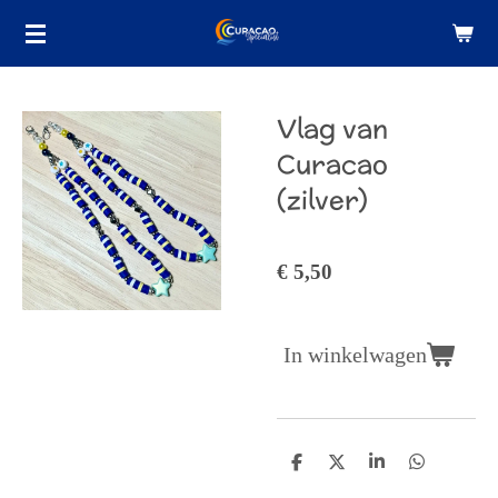
Ga
direct
naar
de
Vlag van
hoofdinhoud
Curacao
(zilver)
€ 5,50
In winkelwagen
D
D
S
D
e
e
h
e