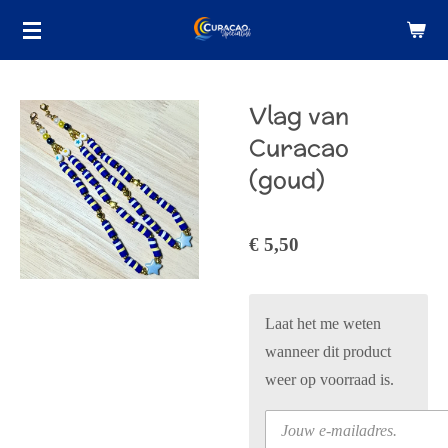
Ga
direct
naar
de
Vlag van
hoofdinhoud
Curacao
(goud)
€ 5,50
Laat het me weten
wanneer dit product
weer op voorraad is.